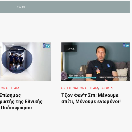
EMAIL
IMAGE
,
IONAL TEAM
GREEK NATIONAL TEAM
SPORTS
 Επίσημος
Τζον Φαν’τ Σιπ: Μένουμε
ικτής της Εθνικής
σπίτι, Μένουμε ενωμένοι!
 Ποδοσφαίρου